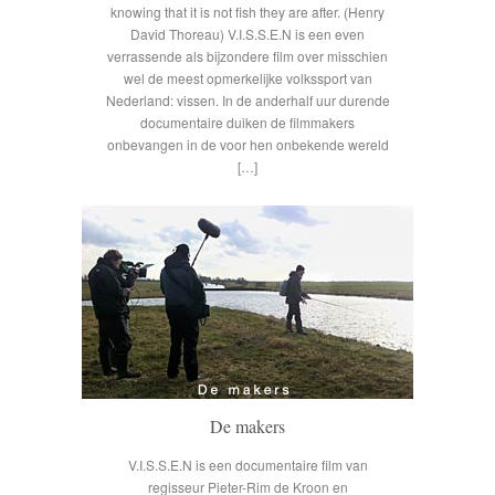
knowing that it is not fish they are after. (Henry
David Thoreau) V.I.S.S.E.N is een even
verrassende als bijzondere film over misschien
wel de meest opmerkelijke volkssport van
Nederland: vissen. In de anderhalf uur durende
documentaire duiken de filmmakers
onbevangen in de voor hen onbekende wereld
[…]
De makers
V.I.S.S.E.N is een documentaire film van
regisseur Pieter-Rim de Kroon en