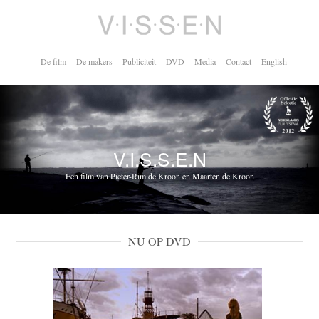
De film
De makers
Publiciteit
DVD
Media
Contact
English
V.I.S.S.E.N
Een film van Pieter-Rim de Kroon en Maarten de Kroon
NU OP DVD