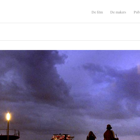
De film
De makers
Publ